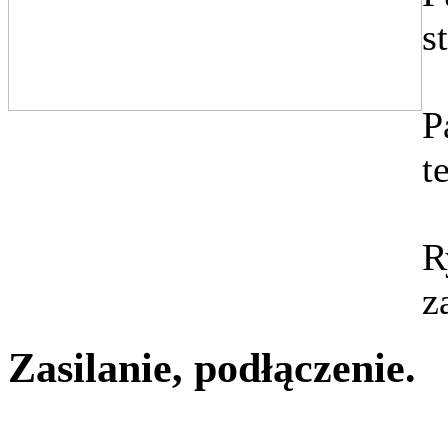
s
P
t
R
z
Zasilanie, podłączenie.