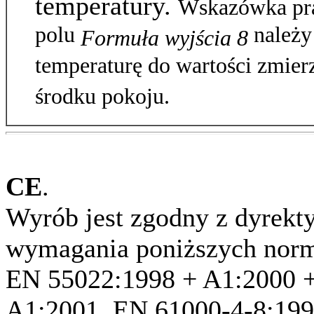
temperatury.
Wskazówka pra
polu
należy
Formuła wyjścia 8
temperaturę do wartości zmier
środku pokoju.
CE
.
Wyrób jest zgodny z dyrekty
wymagania poniższych nor
EN 55022:1998 + A1:2000 +
A1:2001, EN 61000-4-8:199